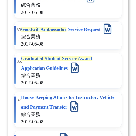
綜合業務
2017-05-08
Goodwill Ambassador
Service Request
35.
綜合業務
2017-05-08
Graduated Student Service Award
36.
Application Guidelines
綜合業務
2017-05-08
House-Keeping Affairs for Instructor: Vehicle
37.
and Payment Transfer
綜合業務
2017-05-08