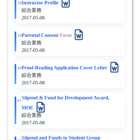
Instructor Profile
38.
綜合業務
2017-05-08
Parental Consent
Form
39.
綜合業務
2017-05-08
Proof-Reading Application Cover Letter
40.
綜合業務
2017-05-08
Stipend & Fund for Development Award,
41.
MOE
綜合業務
2017-05-08
Stipend and Funds to Student Group