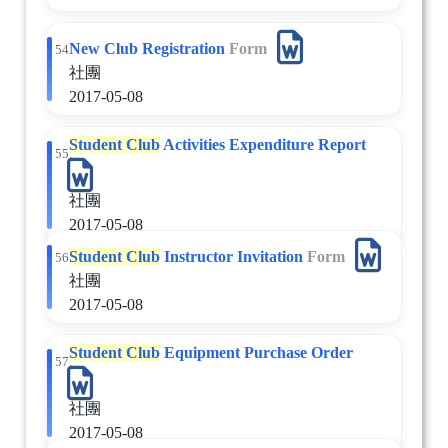
New Club Registration
Form
54.
社團
2017-05-08
Student Club
Activities Expenditure Report
55.
社團
2017-05-08
Student Club
Instructor Invitation
Form
56.
社團
2017-05-08
Student Club
Equipment Purchase Order
57.
社團
2017-05-08