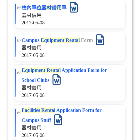
校內單位
器材
借用
單
66.
器材借用
2017-05-08
Campus
Equipment Rental
Form
67.
器材借用
2017-05-08
Equipment Rental
Application Form for
68.
School Clubs
器材借用
2017-05-08
Facilities Rental
Application Form for
69.
Campus Stuff
器材借用
2017-05-08