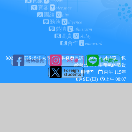
S
incerity
真誠
淡
T
olerance
寬容
江
U
nity
團結
大
D
iligence
勤勉
學
E
nthusiasm
熱情
學
N
obility
高貴
務
T
eamwork
合作
處
2024-2026 淡江大學學生事務處
原諒，給別人回頭路，也
給自己省下生閒氣的寶貴
時間
丙午 115年
8月9日(日)
上午 08:07