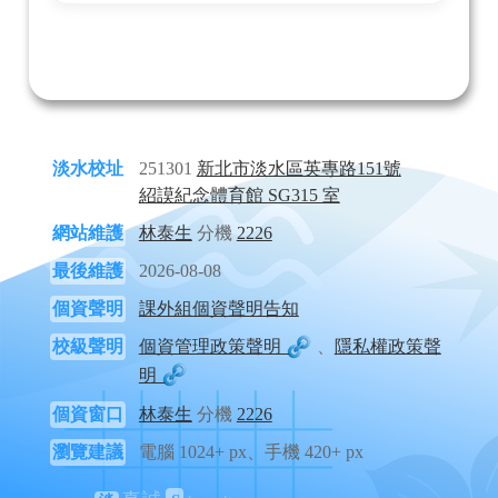
淡水校址
251301
新北市淡水區英專路151號
紹謨紀念體育館 SG315 室
網站維護
林泰生
分機
2226
最後維護
2026-08-08
個資聲明
課外組個資聲明告知
校級聲明
個資管理政策聲明
、
隱私權政策聲
明
個資窗口
林泰生
分機
2226
瀏覽建議
電腦 1024+ px、手機 420+ px