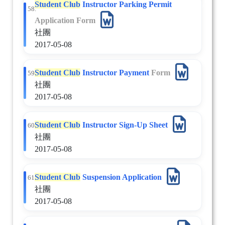
Student Club
Instructor Parking Permit
58.
Application Form
社團
2017-05-08
Student Club
Instructor Payment
Form
59.
社團
2017-05-08
Student Club
Instructor Sign-Up Sheet
60.
社團
2017-05-08
Student Club
Suspension Application
61.
社團
2017-05-08