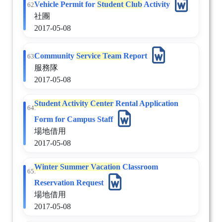
Vehicle Permit for
Student Club
Activity
62.
社團
2017-05-08
Community
Service Team
Report
63.
服務隊
2017-05-08
Student Activity Center
Rental Application
64.
Form for Campus Staff
場地借用
2017-05-08
Winter Summer Vacation
Classroom
65.
Reservation Request
場地借用
2017-05-08