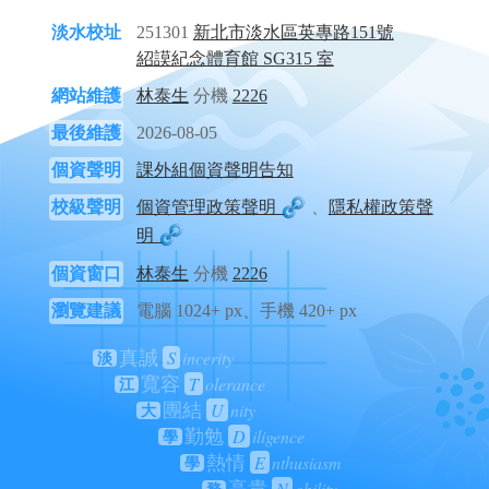
淡水校址
251301
新北市淡水區英專路151號
紹謨紀念體育館 SG315 室
網站維護
林泰生
分機
2226
最後維護
2026-08-05
個資聲明
課外組個資聲明告知
校級聲明
個資管理政策聲明
、
隱私權政策聲
明
個資窗口
林泰生
分機
2226
瀏覽建議
電腦 1024+ px、手機 420+ px
S
incerity
真誠
淡
T
olerance
寬容
江
U
nity
團結
大
D
iligence
勤勉
學
E
nthusiasm
熱情
學
N
obility