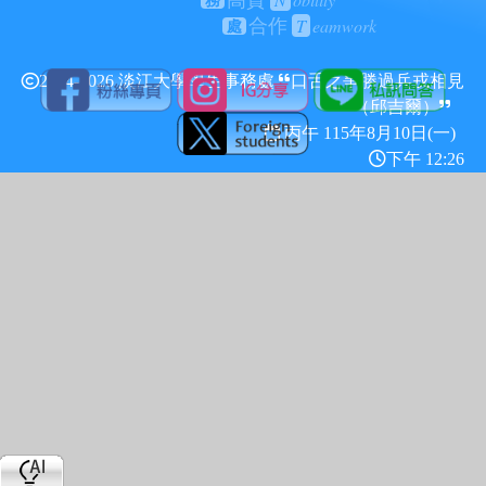
高貴
務
T
eamwork
合作
處
2024-2026 淡江大學學生事務處
口舌之爭勝過兵戎相見
（邱吉爾）
丙午 115年
8月10日(一)
下午 12:26