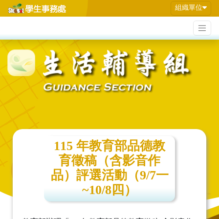
組織單位
115 年教育部品德教
育徵稿（含影音作
品）評選活動（9/7一
~10/8四）