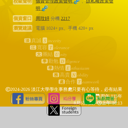
校級聲明
個資管理政策聲明
、
隱私權政策聲
明
個資窗口
周玟妦
分機
2217
瀏覽建議
電腦 1024+ px、手機 420+ px
S
incerity
真誠
淡
T
olerance
寬容
江
U
nity
團結
大
D
iligence
勤勉
學
E
nthusiasm
熱情
學
N
obility
高貴
務
T
eamwork
合作
處
2024-2026 淡江大學學生事務處
只要有心等待，必有結果
丙午 115年
8月6日(四)
上午 10:13