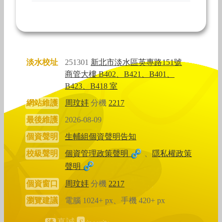
淡水校址
251301
新北市淡水區英專路151號
商管大樓 B402、B421、B401、
B423、B418 室
網站維護
周玟妦
分機
2217
最後維護
2026-08-09
個資聲明
生輔組個資聲明告知
校級聲明
個資管理政策聲明
、
隱私權政策
聲明
個資窗口
周玟妦
分機
2217
瀏覽建議
電腦 1024+ px、手機 420+ px
S
incerity