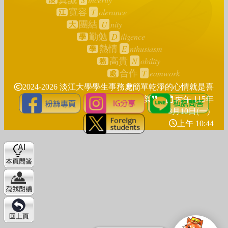
真誠
淡
T
olerance
寬容
江
U
nity
團結
大
D
iligence
勤勉
學
E
nthusiasm
熱情
學
N
obility
高貴
務
T
eamwork
合作
處
2024-2026 淡江大學學生事務處
簡單乾淨的心情就是喜
樂
丙午 115年
8月10日(一)
上午 10:44