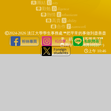
U
nity
團結
大
D
iligence
勤勉
學
E
nthusiasm
熱情
學
N
obility
高貴
務
T
eamwork
合作
處
2024-2026 淡江大學學生事務處
把平常的事做到盡善盡
美，就是一種不平凡了
丙午 115年
8月10日(一)
上午 10:46