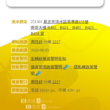
淡水校址
251301
新北市淡水區英專路151號
商管大樓 B402、B421、B401、B423、
B418 室
網站維護
周玟妦
分機
2217
最後維護
2026-08-05
個資聲明
生輔組個資聲明告知
校級聲明
個資管理政策聲明
、
隱私權政策聲
明
個資窗口
周玟妦
分機
2217
瀏覽建議
電腦 1024+ px、手機 420+ px
S
incerity
真誠
淡
T
olerance
寬容
江