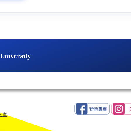
niversity
8 室