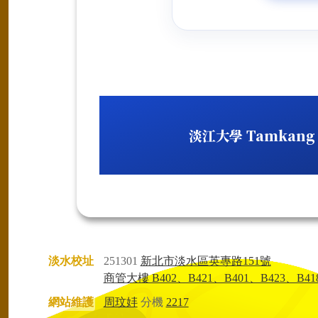
淡江大學 Tamkang U
淡水校址
251301
新北市淡水區英專路151號
商管大樓 B402、B421、B401、B423、B41
網站維護
周玟妦
分機
2217