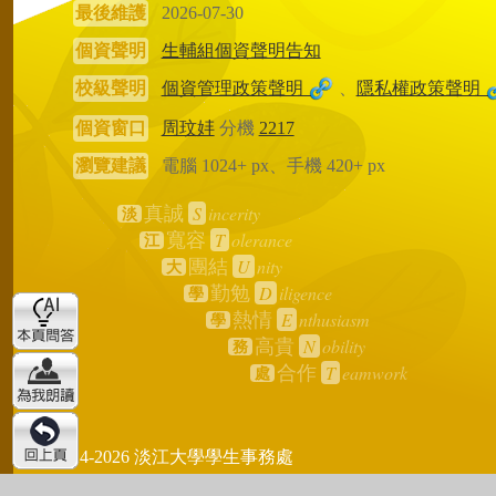
最後維護
2026-07-30
個資聲明
生輔組個資聲明告知
校級聲明
個資管理政策聲明
、
隱私權政策聲明
個資窗口
周玟妦
分機
2217
瀏覽建議
電腦 1024+ px、手機 420+ px
S
incerity
真誠
淡
T
olerance
寬容
江
U
nity
團結
大
D
iligence
勤勉
學
E
nthusiasm
熱情
學
N
obility
高貴
務
T
eamwork
合作
處
2024-2026 淡江大學學生事務處