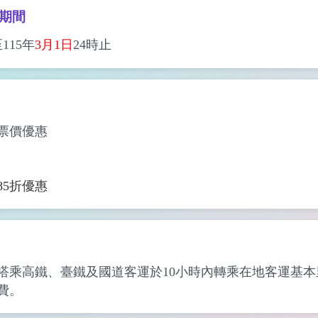
惠期間
115年
3月1日
24時止
票價優惠
85折優惠
搭乘高鐵、臺鐵及國道客運於10小時內轉乘在地客運基本
費。