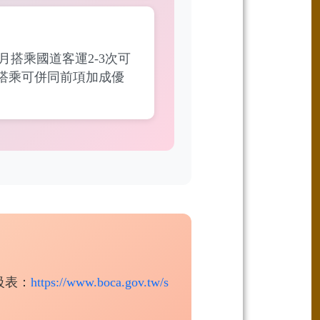
每月搭乘國道客運2-3次可
間搭乘可併同前項加成優
級表：
https://www.boca.gov.tw/s