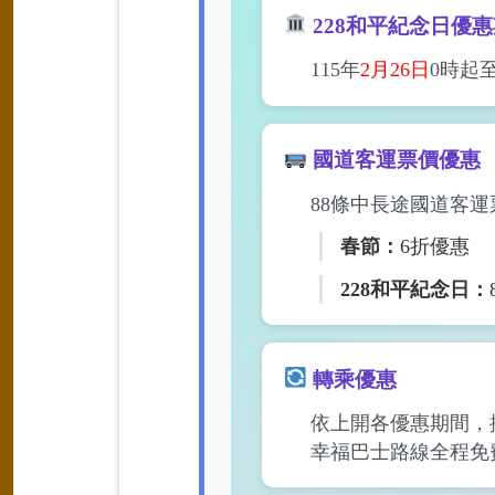
228和平紀念日優
115年
2月26日
0時起至
國道客運票價優惠
88條中長途國道客運
春節：
6折優惠
228和平紀念日：
轉乘優惠
依上開各優惠期間，
幸福巴士路線全程免