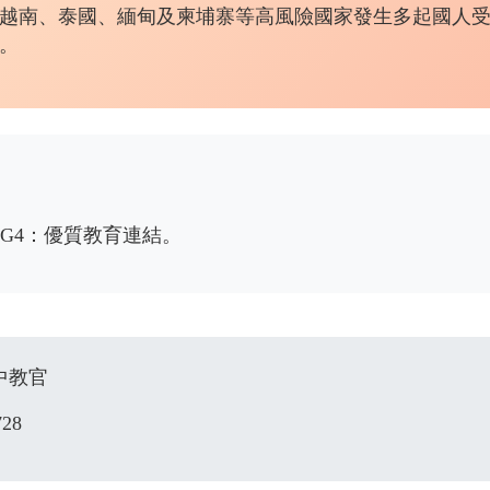
越南、泰國、緬甸及柬埔寨等高風險國家發生多起國人
。
G4：優質教育連結。
中教官
728