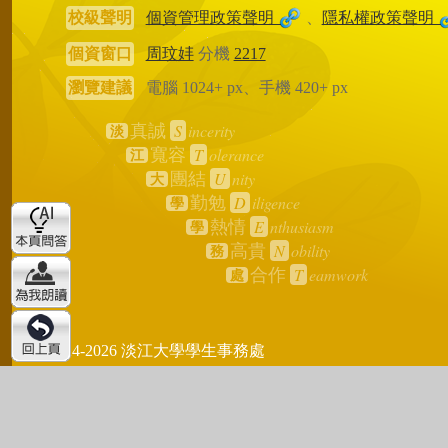
校級聲明
個資管理政策聲明
、
隱私權政策聲明
個資窗口
周玟妦
分機
2217
瀏覽建議
電腦 1024+ px、手機 420+ px
S
incerity
真誠
淡
T
olerance
寬容
江
U
nity
團結
大
D
iligence
勤勉
學
E
nthusiasm
熱情
學
N
obility
高貴
務
T
eamwork
合作
處
2024-2026 淡江大學學生事務處