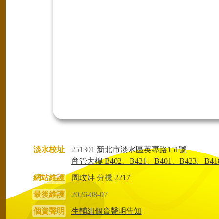
淡水校址
251301
新北市淡水區英專路151號
商管大樓 B402、B421、B401、B423、B41
網站維護
周玟妦
分機
2217
最後維護
2026-08-07
個資聲明
生輔組個資聲明告知