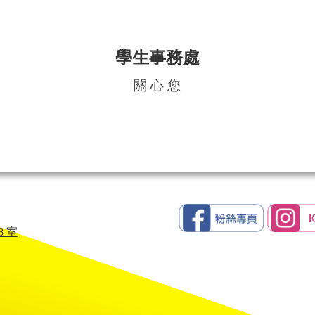
學生事務處
關 心 您
8 室