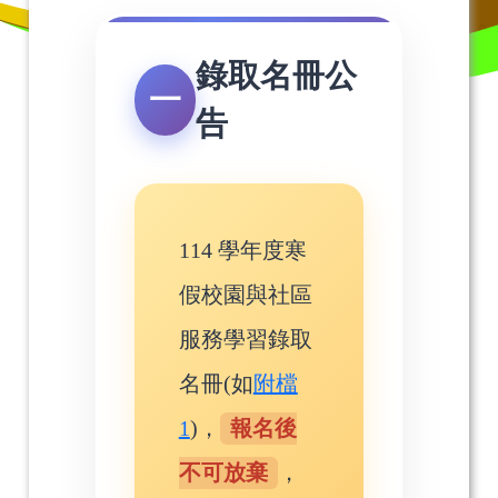
錄取名冊公
一
告
114 學年度寒
假校園與社區
服務學習錄取
名冊(如
附檔
1
)，
報名後
不可放棄
，