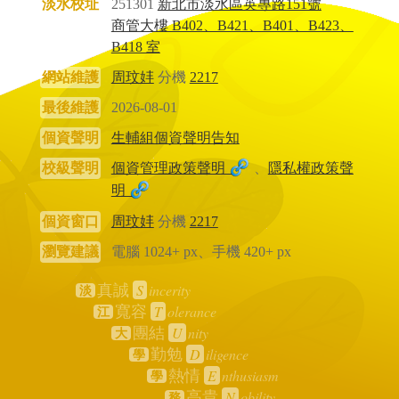
淡水校址
251301
新北市淡水區英專路151號
商管大樓 B402、B421、B401、B423、
B418 室
網站維護
周玟妦
分機
2217
最後維護
2026-08-01
個資聲明
生輔組個資聲明告知
校級聲明
個資管理政策聲明
、
隱私權政策聲
明
個資窗口
周玟妦
分機
2217
瀏覽建議
電腦 1024+ px、手機 420+ px
S
incerity
真誠
淡
T
olerance
寬容
江
U
nity
團結
大
D
iligence
勤勉
學
E
nthusiasm
熱情
學
N
obility
高貴
務