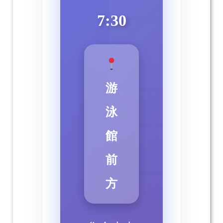
7:30
游
泳
館
前
方