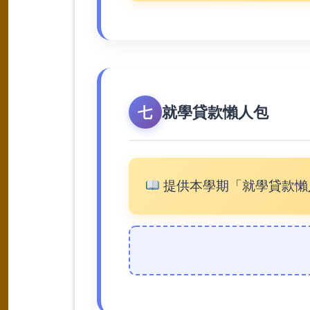
就學貸款懶人包
七
提供本學期「就學貸款懶