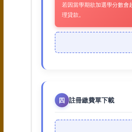
若因當學期欲加選學分數會
理貸款。
註冊繳費單下載
四