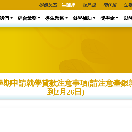
我們
綜合業務
導生業務
就學補助
獎學金
助
2學期申請就學貸款注意事項(請注意臺
到2月26日)