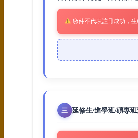
繳件不代表註冊成功，生
延修生/進學班/碩專
三