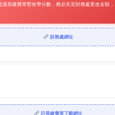
超過原繳費單暫收學分數，務必先至財務處更改金額，
財務處網址
註冊繳費單下載網址