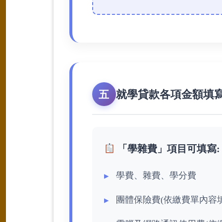
就學貸款各項金額填
五
「學雜費」項目可填寫:
學費、雜費、學分費
團體保險費(依繳費單內容填