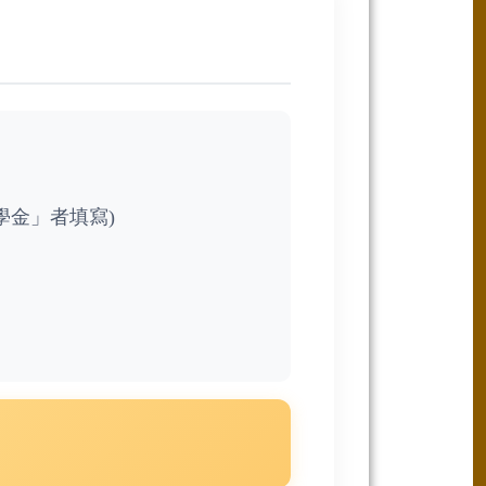
學金」者填寫)