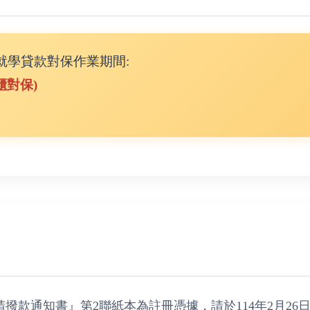
就學貸款對保作業期間:
櫃對保)
款通知書』第2聯紙本為註冊憑據，請於114年2月26日