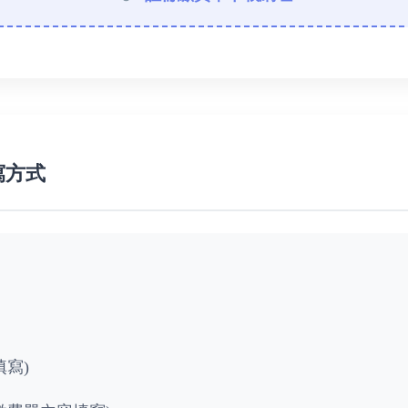
寫方式
寫)