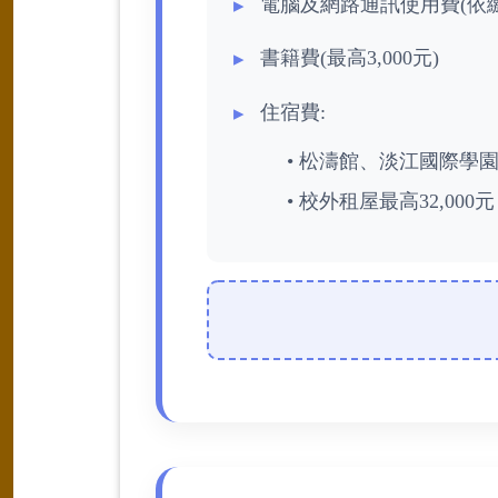
電腦及網路通訊使用費(依
書籍費(最高3,000元)
住宿費:
• 松濤館、淡江國際學
• 校外租屋最高32,0