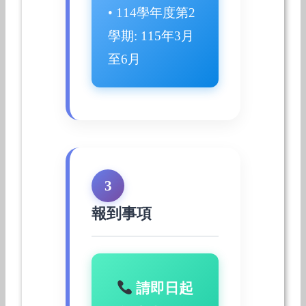
• 114學年度第2
學期: 115年3月
至6月
3
報到事項
請即日起