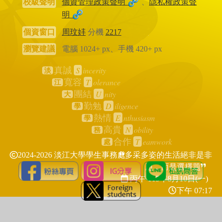
校級聲明
個資管理政策聲明
、
隱私權政策聲
明
個資窗口
周玟妦
分機
2217
瀏覽建議
電腦 1024+ px、手機 420+ px
S
incerity
真誠
淡
T
olerance
寬容
江
U
nity
團結
大
D
iligence
勤勉
學
E
nthusiasm
熱情
學
N
obility
高貴
務
T
eamwork
合作
處
2024-2026 淡江大學學生事務處
多采多姿的生活絕非是非
題，而是選擇題
丙午 115年
8月10日(一)
下午 07:17