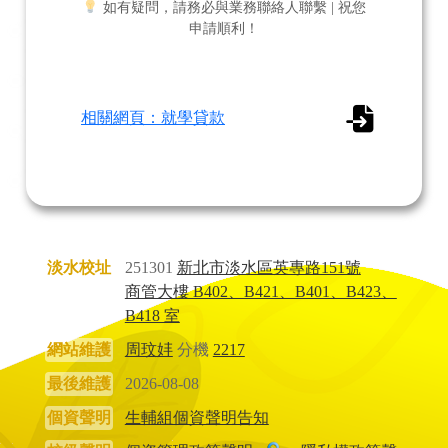
如有疑問，請務必與業務聯絡人聯繫 | 祝您
申請順利！
相關網頁：就學貸款
淡水校址
251301
新北市淡水區英專路151號
商管大樓 B402、B421、B401、B423、
B418 室
網站維護
周玟妦
分機
2217
最後維護
2026-08-08
個資聲明
生輔組個資聲明告知