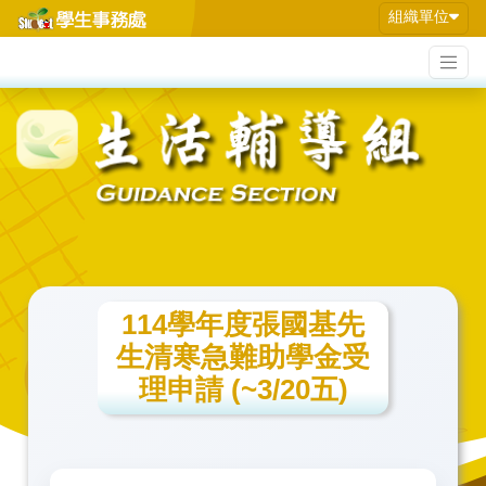
組織單位
114學年度張國基先
生清寒急難助學金受
理申請 (~3/20五)