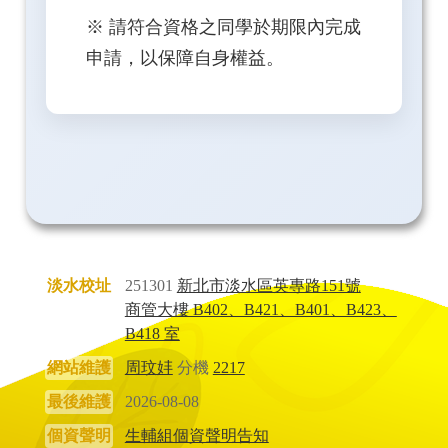
※ 請符合資格之同學於期限內完成
申請，以保障自身權益。
淡水校址
251301
新北市淡水區英專路151號
商管大樓 B402、B421、B401、B423、
B418 室
網站維護
周玟妦
分機
2217
最後維護
2026-08-08
個資聲明
生輔組個資聲明告知