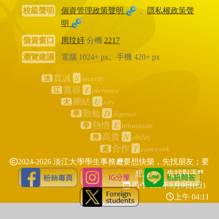
校級聲明
個資管理政策聲明
、
隱私權政策聲
明
個資窗口
周玟妦
分機
2217
瀏覽建議
電腦 1024+ px、手機 420+ px
S
incerity
真誠
淡
T
olerance
寬容
江
U
nity
團結
大
D
iligence
勤勉
學
E
nthusiasm
熱情
學
N
obility
高貴
務
T
eamwork
合作
處
2024-2026 淡江大學學生事務處
要想快樂，先找朋友；要
想進步，先找對手
丙午 115年
8月9日(日)
上午 04:11