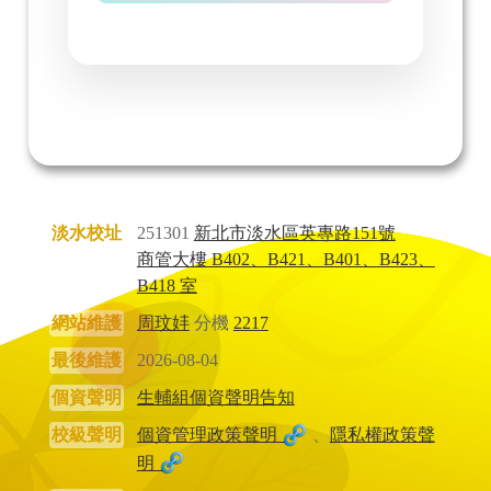
淡水校址
251301
新北市淡水區英專路151號
商管大樓 B402、B421、B401、B423、
B418 室
網站維護
周玟妦
分機
2217
最後維護
2026-08-04
個資聲明
生輔組個資聲明告知
校級聲明
個資管理政策聲明
、
隱私權政策聲
明