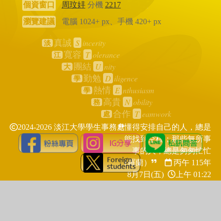
個資窗口
周玟妦
分機
2217
瀏覽建議
電腦 1024+ px、手機 420+ px
S
incerity
真誠
淡
T
olerance
寬容
江
U
nity
團結
大
D
iligence
勤勉
學
E
nthusiasm
熱情
學
N
obility
高貴
務
T
eamwork
合作
處
2024-2026 淡江大學學生事務處
懂得安排自己的人，總是
能找到空檔；那些無所事
事的人，總是匆匆忙忙
（羅蘭）
丙午 115年
8月7日(五)
上午 01:22