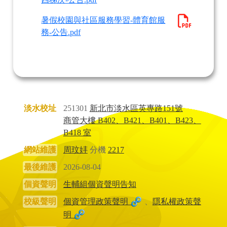
暑假校園與社區服務學習-體育館服
務-公告.pdf
淡水校址
251301
新北市淡水區英專路151號
商管大樓 B402、B421、B401、B423、
B418 室
網站維護
周玟妦
分機
2217
最後維護
2026-08-04
個資聲明
生輔組個資聲明告知
校級聲明
個資管理政策聲明
、
隱私權政策聲
明