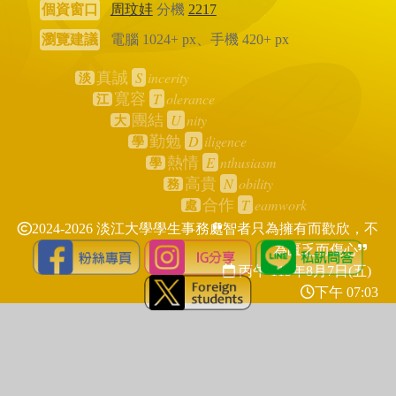
個資窗口
周玟妦
分機
2217
瀏覽建議
電腦 1024+ px、手機 420+ px
S
incerity
真誠
淡
T
olerance
寬容
江
U
nity
團結
大
D
iligence
勤勉
學
E
nthusiasm
熱情
學
N
obility
高貴
務
T
eamwork
合作
處
2024-2026 淡江大學學生事務處
智者只為擁有而歡欣，不
為匱乏而傷心
丙午 115年
8月7日(五)
下午 07:03