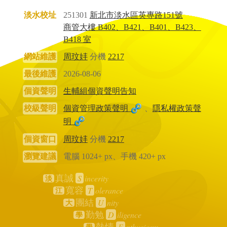
淡水校址
251301
新北市淡水區英專路151號
商管大樓 B402、B421、B401、B423、
B418 室
網站維護
周玟妦
分機
2217
最後維護
2026-08-06
個資聲明
生輔組個資聲明告知
校級聲明
個資管理政策聲明
、
隱私權政策聲
明
個資窗口
周玟妦
分機
2217
瀏覽建議
電腦 1024+ px、手機 420+ px
S
incerity
真誠
淡
T
olerance
寬容
江
U
nity
團結
大
D
iligence
勤勉
學
E
nthusiasm