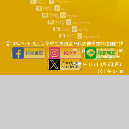
T
olerance
寬容
江
U
nity
團結
大
D
iligence
勤勉
學
E
nthusiasm
熱情
學
N
obility
高貴
務
T
eamwork
合作
處
2024-2026 淡江大學學生事務處
我的神學並非信仰的神
學，而是行動的神學（威
廉斯牧師）
丙午 115年
8月6日(四)
上午 07:39