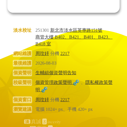
淡水校址
251301
新北市淡水區英專路151號
商管大樓 B402、B421、B401、B423、
B418 室
網站維護
周玟妦
分機
2217
最後維護
2026-08-03
個資聲明
生輔組個資聲明告知
校級聲明
個資管理政策聲明
、
隱私權政策聲
明
個資窗口
周玟妦
分機
2217
瀏覽建議
電腦 1024+ px、手機 420+ px
S
incerity
真誠
淡