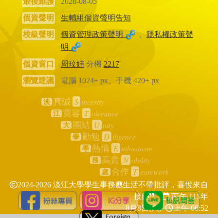
最後維護
2026-08-05
個資聲明
生輔組個資聲明告知
校級聲明
個資管理政策聲明
、
隱私權政策聲
明
個資窗口
周玟妦
分機
2217
瀏覽建議
電腦 1024+ px、手機 420+ px
S
incerity
真誠
淡
T
olerance
寬容
江
U
nity
團結
大
D
iligence
勤勉
學
E
nthusiasm
熱情
學
N
obility
高貴
務
T
eamwork
合作
處
2024-2026 淡江大學學生事務處
生活不帶批評，喜悅來自
接納
丙午 115年
8月8日(六)
上午 06:52