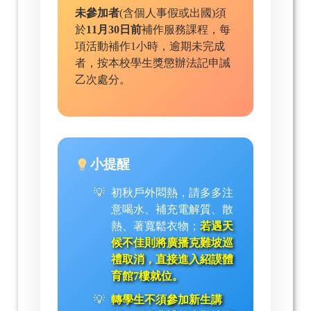
未參加者
(含個人事假或出國)須
於
11月30日前
補作服務課程，每
項活動補作1小時，逾期未完成
者，按本校學生獎懲辦法記申誡
乙次處分。
小提醒
初秋戶外悶熱，請多多注
意喝水、補充電解質、散
熱、著寬鬆衣物；
若遇天
候不佳則將廣播克難坡巡
禮取消，直接進入紹謨體
育館7樓就位。
轉學生不須參加新生講