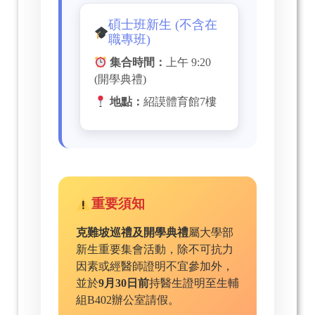
碩士班新生 (不含在
職專班)
集合時間：
上午 9:20
(開學典禮)
地點：
紹謨體育館7樓
重要須知
克難坡巡禮及開學典禮
屬大學部
新生重要集會活動，除不可抗力
因素或經醫師證明不宜參加外，
並於
9月30日前
持醫生證明至生輔
組B402辦公室請假。