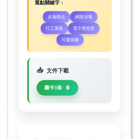
重點關鍵字：
反毒觀念
網路涉毒
打工運毒
電子煙危害
可愛插圖
文件下載
圖卡5張