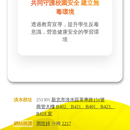
共同守護校園安全 建立無
毒環境
透過教育宣導，提升學生反毒
意識，營造健康安全的學習環
境
淡水校址
251301
新北市淡水區英專路151號
商管大樓 B402、B421、B401、B423、
B418 室
網站維護
周玟妦
分機
2217