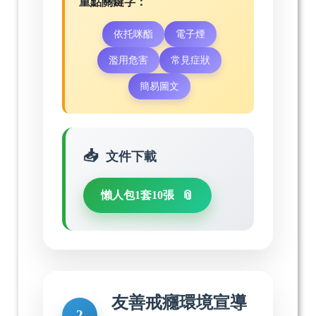
重點關鍵字：
依托咪酯
電子煙
濫用危害
常見症狀
簡易圖文
文件下載
懶人包1套10張
友善戒癮環境宣導
2