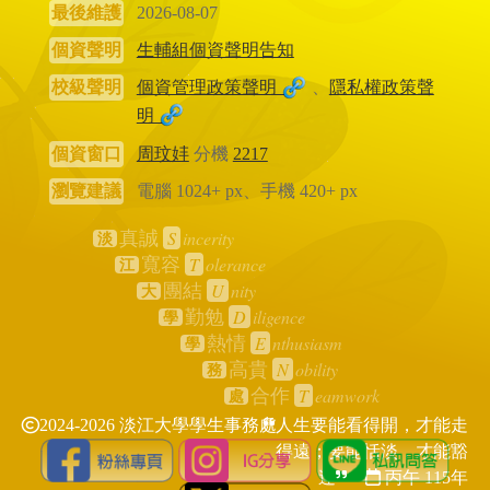
最後維護
2026-08-07
個資聲明
生輔組個資聲明告知
校級聲明
個資管理政策聲明
、
隱私權政策聲
明
個資窗口
周玟妦
分機
2217
瀏覽建議
電腦 1024+ px、手機 420+ px
S
incerity
真誠
淡
T
olerance
寬容
江
U
nity
團結
大
D
iligence
勤勉
學
E
nthusiasm
熱情
學
N
obility
高貴
務
T
eamwork
合作
處
2024-2026 淡江大學學生事務處
人生要能看得開，才能走
得遠；要能恬淡，才能豁
達
丙午 115年