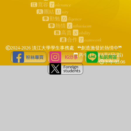
T
olerance
寬容
江
U
nity
團結
大
D
iligence
勤勉
學
E
nthusiasm
熱情
學
N
obility
高貴
務
T
eamwork
合作
處
2024-2026 淡江大學學生事務處
創造激發於熱情中
丙午 115年
8月6日(四)
下午 03:06