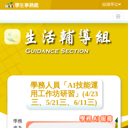
組織單位
學務人員「AI技能運
用工作坊研習」(4/23
三、5/21三、6/11三)
學務
處為