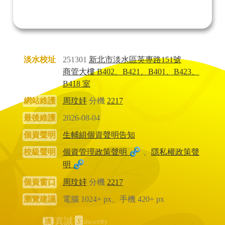
淡水校址
251301
新北市淡水區英專路151號
商管大樓 B402、B421、B401、B423、
B418 室
網站維護
周玟妦
分機
2217
最後維護
2026-08-04
個資聲明
生輔組個資聲明告知
校級聲明
個資管理政策聲明
、
隱私權政策聲
明
個資窗口
周玟妦
分機
2217
瀏覽建議
電腦 1024+ px、手機 420+ px
S
incerity
真誠
淡