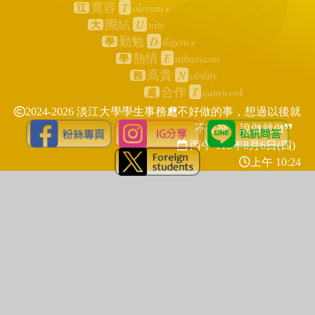
T
olerance
寬容
江
U
nity
團結
大
D
iligence
勤勉
學
E
nthusiasm
熱情
學
N
obility
高貴
務
T
eamwork
合作
處
2024-2026 淡江大學學生事務處
不好做的事，想過以後就
不要拖，說做就做
丙午 115年
8月6日(四)
上午 10:24