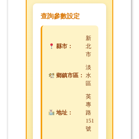
查詢參數設定
新
縣市：
北
市
淡
鄉鎮市區：
水
區
英
專
地址：
路
151
號