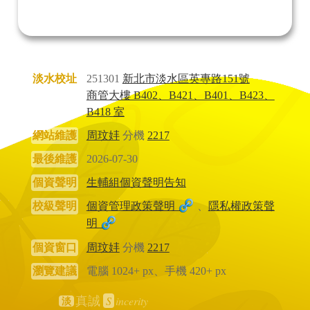
淡水校址
251301
新北市淡水區英專路151號
商管大樓 B402、B421、B401、B423、
B418 室
網站維護
周玟妦
分機
2217
最後維護
2026-07-30
個資聲明
生輔組個資聲明告知
校級聲明
個資管理政策聲明
、
隱私權政策聲
明
個資窗口
周玟妦
分機
2217
瀏覽建議
電腦 1024+ px、手機 420+ px
S
incerity
真誠
淡