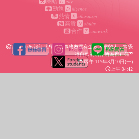
U
nity
團結
大
D
iligence
勤勉
學
E
nthusiasm
熱情
學
N
obility
高貴
務
T
eamwork
合作
處
2024-2026 淡江大學學生事務處
握有生殺大權的人，常覺
得自己的所作所為都正確
丙午 115年
8月10日(一)
上午 04:42