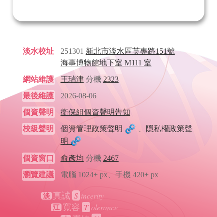
淡水校址
251301
新北市淡水區英專路151號
海事博物館地下室 M111 室
網站維護
王瑞津
分機
2323
最後維護
2026-08-06
個資聲明
衛保組個資聲明告知
校級聲明
個資管理政策聲明
、
隱私權政策聲
明
個資窗口
俞彥均
分機
2467
瀏覽建議
電腦 1024+ px、手機 420+ px
S
incerity
真誠
淡
T
olerance
寬容
江