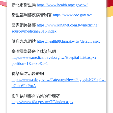
新北市衛生局
https://www.health.ntpc.gov.tw/
衛生福利部疾病管制署
https://www.cdc.gov.tw/
國家網路醫藥
https://www.kingnet.com.tw/medicine?
source=medicine2016.index
健康九九網站
https://health99.hpa.gov.tw/default.aspx
臺灣國際醫療全球資訊網
https://www.medicaltravel.org.tw/Hospital-List.aspx?
position=1&a=30&l=1
傳染病防治醫療網
https://www.cdc.gov.tw/Category/NewsPage/yh4GFcq9w-
bGtbs6PkProA
衛生福利部食品藥物管理署
https://www.fda.gov.tw/TC/index.aspx