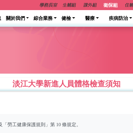
息
關於我們
綜合業務
健檢
醫療
疾病防治
淡江大學新進人員體格檢查須知
及「勞工健康保護規則」第 10 條規定。