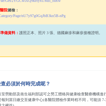
tw/File/Get/2YGCwlXQ9kHyxUMzl_oIRw
醫院
健檢：
w/Category/Page/nU7y97g0GqJbB3kn5B-nPg
檢準備資料：
護照正本、照片 3 張、德國麻疹和麻疹接種證明。
檢查必須於何時完成呢？
行至勞動部及衛生福利部認可之勞工體格與健康檢查醫療機構進
報到當日繳交至健康中心(各醫院體檢作業時程不同，可能須 7-
之權益)。