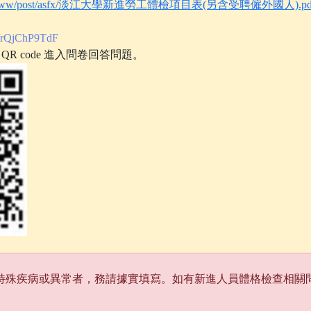
edu.tw/www/post/asfx/淡江大學新進勞工體檢項目表(另含受聘僱外國人).pd
/r/rQjChP9TdF
R code 進入問卷回答問題。
特殊疾病或異常者，務請據實填寫。如有新進人員體格檢查相關