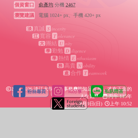
個資窗口
俞彥均
分機
2467
瀏覽建議
電腦 1024+ px、手機 420+ px
S
incerity
真誠
淡
T
olerance
寬容
江
U
nity
團結
大
D
iligence
勤勉
學
E
nthusiasm
熱情
學
N
obility
高貴
務
T
eamwork
合作
處
2024-2026 淡江大學學生事務處
能知足常樂，才有正面的
人生觀
丙午 115年
8月9日(日)
上午 10:52