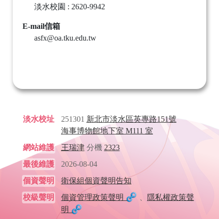
淡水校園 : 2620-9942
E-mail信箱
asfx@oa.tku.edu.tw
淡水校址
251301
新北市淡水區英專路151號
海事博物館地下室 M111 室
網站維護
王瑞津
分機
2323
最後維護
2026-08-04
個資聲明
衛保組個資聲明告知
校級聲明
個資管理政策聲明
、
隱私權政策聲
明