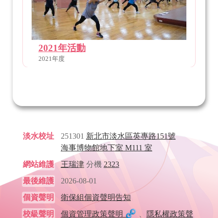
2021年活動
2021年度
淡水校址
251301
新北市淡水區英專路151號
海事博物館地下室 M111 室
網站維護
王瑞津
分機
2323
最後維護
2026-08-01
個資聲明
衛保組個資聲明告知
校級聲明
個資管理政策聲明
、
隱私權政策聲