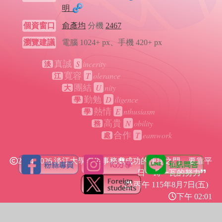
明
個資窗口
俞彥均
分機
2467
瀏覽建議
電腦 1024+ px、手機 420+ px
S
incerity
真誠
淡
T
olerance
寬容
江
U
nity
團結
大
D
iligence
勤勉
學
E
nthusiasm
熱情
學
N
obility
高貴
務
T
eamwork
合作
處
2024-2026 淡江大學學生事務處
成功的便捷之門，要靠平
日一磚一瓦的努力
丙午 115年
8月7日(五)
下午 02:01