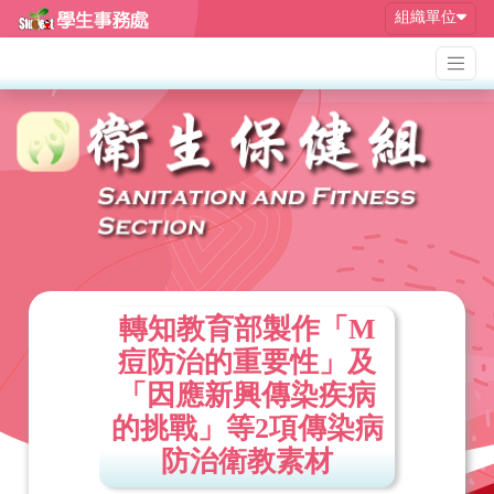
組織單位
轉知教育部製作「M
痘防治的重要性」及
「因應新興傳染疾病
的挑戰」等2項傳染病
防治衛教素材