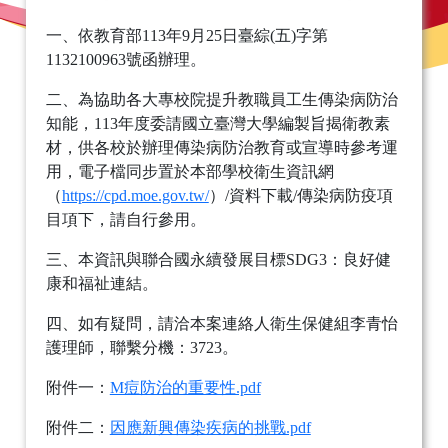
一、依教育部113年9月25日臺綜(五)字第
1132100963號函辦理。
二、為協助各大專校院提升教職員工生傳染病防治
知能，113年度委請國立臺灣大學編製旨揭衛教素
材，供各校於辦理傳染病防治教育或宣導時參考運
用，電子檔同步置於本部學校衛生資訊網
（
https://cpd.moe.gov.tw/
）/資料下載/傳染病防疫項
目項下，請自行參用。
三、本資訊與聯合國永續發展目標SDG3：良好健
康和福祉連結。
四、如有疑問，請洽本案連絡人衛生保健組李青怡
護理師，聯繫分機：3723。
附件一：
M痘防治的重要性.pdf
附件二：
因應新興傳染疾病的挑戰.pdf