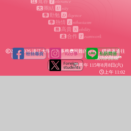
T
olerance
寬容
江
U
nity
團結
大
D
iligence
勤勉
學
E
nthusiasm
熱情
學
N
obility
高貴
務
T
eamwork
合作
處
2024-2026 淡江大學學生事務處
困難的背後，穩藏著通往
成功的階梯
丙午 115年
8月8日(六)
上午 11:02