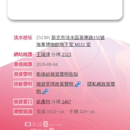
淡水校址
251301
新北市淡水區英專路151號
海事博物館地下室 M111 室
網站維護
王瑞津
分機
2323
最後維護
2026-08-04
個資聲明
衛保組個資聲明告知
校級聲明
個資管理政策聲明
、
隱私權政策聲
明
個資窗口
俞彥均
分機
2467
瀏覽建議
電腦 1024+ px、手機 420+ px
S
incerity
真誠
淡