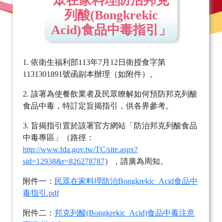
眾在家料理防治邦克
列酸(Bongkrekic
Acid)食品中毒指引」
1. 依衛生福利部113年7月12日衛授食字第
1131301891號函副本辦理（如附件）。
2. 該署為使餐飲業者及民眾瞭解如何預防邦克列酸
食品中毒，特訂定旨揭指引，供各界參考。
3. 旨揭指引置於該署官方網站「防治邦克列酸食品
中毒專區」（路徑：
http://www.fda.gov.tw/TC/site.aspx?
sid=12938&r=826278787
），請廣為周知。
附件一：
民眾在家料理防治Bongkrekic_Acid食品中
毒指引.pdf
附件二：
邦克列酸(Bongkrekic_Acid)食品中毒注意