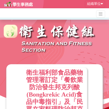
組織單位
衛生福利部食品藥物
管理署訂定「餐飲業
防治發生邦克列酸
(Bongkrekic Acid)食
品中毒指引」及「民