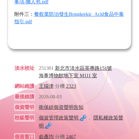
事項-懶人包.pdf
附件三：
餐飲業防治發生Bongkrekic_Acid食品中毒
指引.pdf
淡水校址
251301
新北市淡水區英專路151號
海事博物館地下室 M111 室
網站維護
王瑞津
分機
2323
最後維護
2026-08-03
個資聲明
衛保組個資聲明告知
校級聲明
個資管理政策聲明
、
隱私權政策聲
明
個資窗口
俞彥均
分機
2467