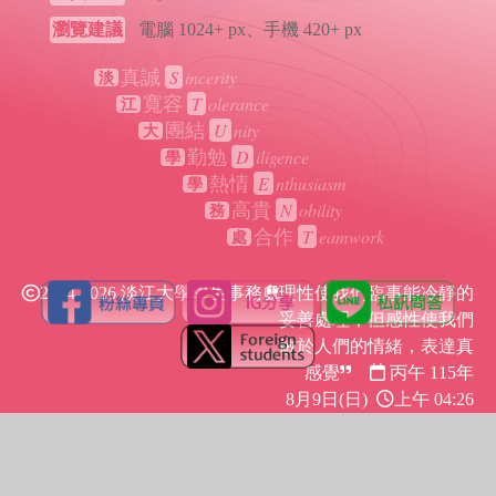
瀏覽建議
電腦 1024+ px、手機 420+ px
S
incerity
真誠
淡
T
olerance
寬容
江
U
nity
團結
大
D
iligence
勤勉
學
E
nthusiasm
熱情
學
N
obility
高貴
務
T
eamwork
合作
處
2024-2026 淡江大學學生事務處
理性使我們臨事能冷靜的
妥善處理，但感性使我們
敏於人們的情緒，表達真
感覺
丙午 115年
8月9日(日)
上午 04:26