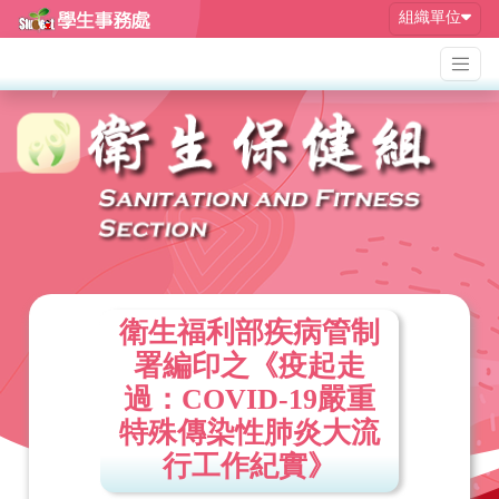
組織單位
衛生福利部疾病管制
署編印之《疫起走
過：COVID-19嚴重
特殊傳染性肺炎大流
行工作紀實》