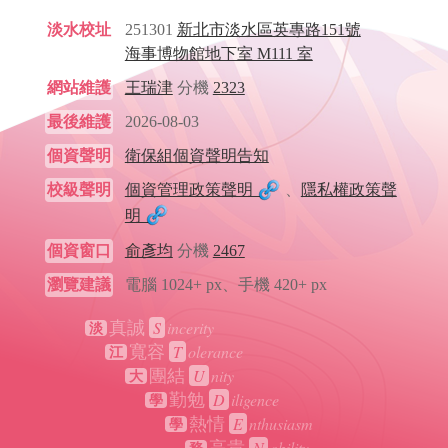
淡水校址
251301
新北市淡水區英專路151號
海事博物館地下室 M111 室
網站維護
王瑞津
分機
2323
最後維護
2026-08-03
個資聲明
衛保組個資聲明告知
校級聲明
個資管理政策聲明
、
隱私權政策聲
明
個資窗口
俞彥均
分機
2467
瀏覽建議
電腦 1024+ px、手機 420+ px
S
incerity
真誠
淡
T
olerance
寬容
江
U
nity
團結
大
D
iligence
勤勉
學
E
nthusiasm
熱情
學
N
obility