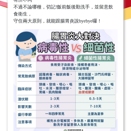
不過不論哪種，切記!飯前飯後勤洗手，並留意飲
食衛生，
守住兩大原則，就能跟腸胃炎說byebye囉！