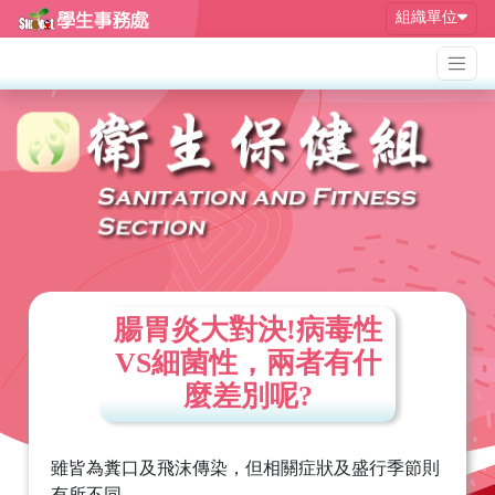
組織單位
腸胃炎大對決!病毒性
VS細菌性，兩者有什
麼差別呢?
雖皆為糞口及飛沫傳染，但相關症狀及盛行季節則
有所不同