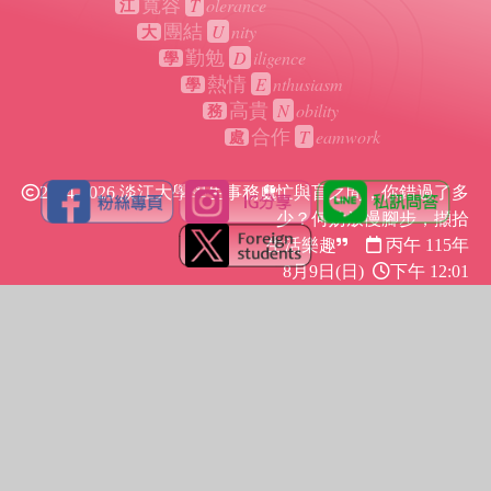
T
olerance
寬容
江
U
nity
團結
大
D
iligence
勤勉
學
E
nthusiasm
熱情
學
N
obility
高貴
務
T
eamwork
合作
處
2024-2026 淡江大學學生事務處
忙與盲之間，你錯過了多
少？何妨放慢腳步，擷拾
生活樂趣
丙午 115年
8月9日(日)
下午 12:01