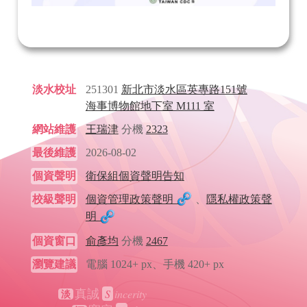
淡水校址
251301
新北市淡水區英專路151號
海事博物館地下室 M111 室
網站維護
王瑞津
分機
2323
最後維護
2026-08-02
個資聲明
衛保組個資聲明告知
校級聲明
個資管理政策聲明
、
隱私權政策聲
明
個資窗口
俞彥均
分機
2467
瀏覽建議
電腦 1024+ px、手機 420+ px
S
incerity
真誠
淡