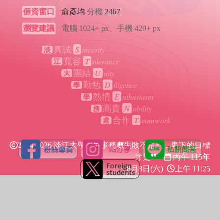
個資窗口
俞彥均
分機
2467
瀏覽建議
電腦 1024+ px、手機 420+ px
S
incerity
真誠
淡
T
olerance
寬容
江
U
nity
團結
大
D
iligence
勤勉
學
E
nthusiasm
熱情
學
N
obility
高貴
務
T
eamwork
合作
處
2024-2026 淡江大學學生事務處
失敗不是罪，卑下的目標
才是
丙午 115年
8月8日(六)
上午 11:25