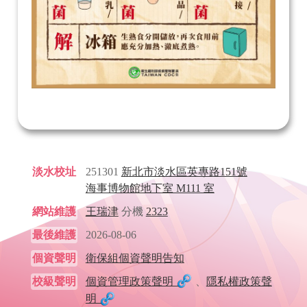
淡水校址
251301
新北市淡水區英專路151號
海事博物館地下室 M111 室
網站維護
王瑞津
分機
2323
最後維護
2026-08-06
個資聲明
衛保組個資聲明告知
校級聲明
個資管理政策聲明
、
隱私權政策聲
明