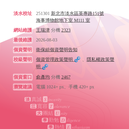
淡水校址
251301
新北市淡水區英專路151號
海事博物館地下室 M111 室
網站維護
王瑞津
分機
2323
最後維護
2026-08-03
個資聲明
衛保組個資聲明告知
校級聲明
個資管理政策聲明
、
隱私權政策聲
明
個資窗口
俞彥均
分機
2467
瀏覽建議
電腦 1024+ px、手機 420+ px
S
incerity
真誠
淡
T
olerance
寬容
江
U
nity
團結
大
D
iligence
勤勉
學
E
nthusiasm
熱情
學