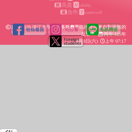
N
obility
高貴
務
T
eamwork
合作
處
2024-2026 淡江大學學生事務處
潛能的發揮來自對困難的
反擊
丙午 115年
8月8日(六)
上午 07:17