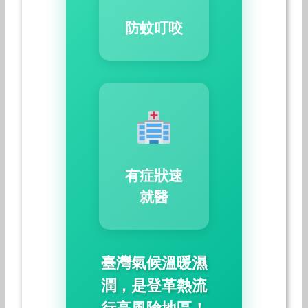
防蚊叮咬
有症狀速
就醫
臺灣氣候溫暖濕
潤，是登革熱流