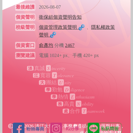
最後維護
2026-08-07
個資聲明
衛保組個資聲明告知
校級聲明
個資管理政策聲明
、
隱私權政策
聲明
個資窗口
俞彥均
分機
2467
瀏覽建議
電腦 1024+ px、手機 420+ px
S
incerity
真誠
淡
T
olerance
寬容
江
U
nity
團結
大
D
iligence
勤勉
學
E
nthusiasm
熱情
學
N
obility
高貴
務
T
eamwork
合作
處
2024-2026 淡江大學學生事務處
遵循心中的羅盤行事，