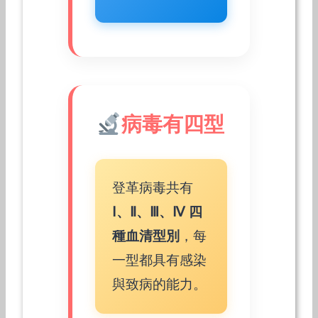
病毒有四型
登革病毒共有
Ⅰ、Ⅱ、Ⅲ、Ⅳ 四
種血清型別
，每
一型都具有感染
與致病的能力。