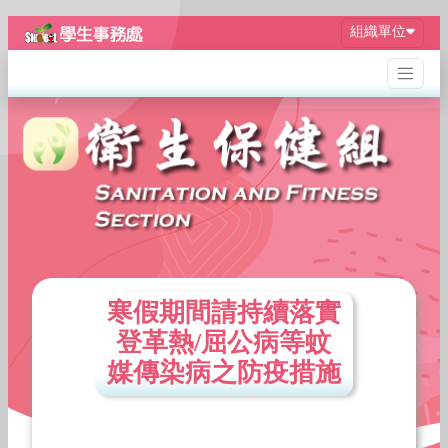
組織單位
寒假期間請持續落實
登革熱/屈公病等蚊
媒傳染病之防疫措施