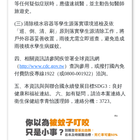
等任何疑似症狀時，應儘速就醫，並主動告知醫師
旅遊史。
(三) 清除積水容器等孳生源落實環境巡檢及依
「巡、倒、清、刷」原則落實孳生源清除工作，將
戶外容器妥善收置，雨後尤需立即巡查，避免造成
雨後積水孳生病媒蚊。
四、相關資訊請參閱疾管署全球資訊網
（
http://www.cdc.gov.tw
）查詢參用，或撥打國內免
付費防疫專線1922（或0800-001922）洽詢。
五、本資訊與與聯合國永續發展目標SDG3：良好
健康和福祉連結。 六、如有疑問，請洽本案連絡人
衛生保健組李青怡護理師，連絡分機：3723。