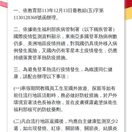
一、依教育部113年12月13日臺教綜(五)字第
1130128368號函辦理。
二、依據衛生福利部疾病管制署（以下稱疾管署）
國際疫情監測資料顯示，東南亞多國登革熱病例數
仍多、美洲地區疫情持續，對我國仍具境外移入病
例發生風險，又國內仍有零星本土疫情發生，仍應
持續落實登革熱防疫措施。
三、為避免登革熱流行疫情發生，為維護同仁健
康，請配合辦理以下事項：
(一)寒假期間教職員工生至國外旅遊、探親等如有
前往流行地區活動時，務必做好防蚊措施，於戶外
環境宜著淡色長袖衣物，並在皮膚裸露處塗抹衛生
福利部核可的防蚊藥劑。
(二)凡自流行地區返國後，均應自主健康監測至少2
週，如出現發燒、紅疹、關節痛、關節炎、結膜炎