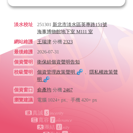
淡水校址
251301
新北市淡水區英專路151號
海事博物館地下室 M111 室
網站維護
王瑞津
分機
2323
最後維護
2026-07-31
個資聲明
衛保組個資聲明告知
校級聲明
個資管理政策聲明
、
隱私權政策聲
明
個資窗口
俞彥均
分機
2467
瀏覽建議
電腦 1024+ px、手機 420+ px
S
incerity
真誠
淡
T
olerance
寬容
江
U
nity
團結
大