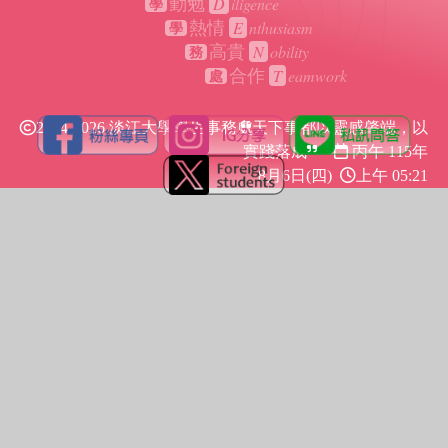
D
iligence
勤勉
學
E
nthusiasm
熱情
學
N
obility
高貴
務
T
eamwork
合作
處
2024-2026 淡江大學學生事務處
天下事都以靈感肇端，以
實踐落成
丙午 115年
8月6日(四)
上午 05:21