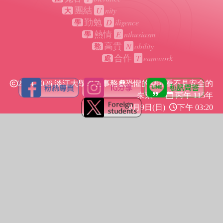
U
nity
團結
大
D
iligence
勤勉
學
E
nthusiasm
熱情
學
N
obility
高貴
務
T
eamwork
合作
處
2024-2026 淡江大學學生事務處
恐懼的雙瞳看不見安全的
未來
丙午 115年
8月9日(日)
下午 03:20