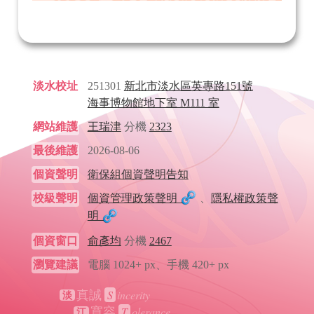
淡水校址
251301
新北市淡水區英專路151號
海事博物館地下室 M111 室
網站維護
王瑞津
分機
2323
最後維護
2026-08-06
個資聲明
衛保組個資聲明告知
校級聲明
個資管理政策聲明
、
隱私權政策聲
明
個資窗口
俞彥均
分機
2467
瀏覽建議
電腦 1024+ px、手機 420+ px
S
incerity
真誠
淡
T
olerance
寬容
江