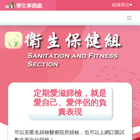
組織單位
定期愛滋篩檢，就是
愛自己、愛伴侶的負
責表現
可以至匿名篩檢醫療院所篩檢，也可以上網訂購試
劑在家自行篩檢！