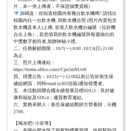
片，未一併上傳者，不保證抽獎資格)
加碼送：你知道校園內有幾台飲水機嗎? 請找出
校園內任一台飲水機, 與飲水機合照 (照片內需包含
飲水機及本人)上傳, 並填入飲水機台編號（位於機
台左上角）, 若您填寫的飲水機編號與每週抽出的
中獎數字相符者,加贈神秘小禮。
二、任務解鎖期限：10/7(一) 8:00 -10/13(日) 21:00
為止
三、照片上傳連結：
https://forms.office.com/r/Cpz5mNUeff
四、得獎公告：10/21(一) 12:00以前公告於衛生保
健組網頁，同時email (o365信箱)通知得獎者。
五、本活動與聯合國永續發展目標SDG3：良好健
康和福祉及SDG4：優質教育連結。
六、業務承辦人：衛生保健組鄭婷方營養師，分機
2708。
【喝水吧! 小宣導】
一、多喝白開水除了能幫助體重管理，也能幫助消