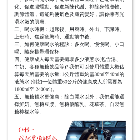
化、促進腸蠕動、促進新陳代謝、排除身體廢物、
調節體溫，還能夠使氣色及膚質變好，讓你擁有光
滑水嫩的肌膚。
二、喝水時機：起床後、用餐時、外出、下課時、
上班時、焦躁疲憊時、運動前中後。
三、如何健康喝水的秘訣：多次喝、慢慢喝、小口
喝、隨身攜帶環保杯
四、健康成人每天需要攝取多少液態水(包含湯、
牛奶、各種無糖飲品等)? 我們可以使用體重大概估
算每天所需要的水量: 1公斤體重約需30ml至40ml的
液態水 (例如一位體重60公斤的健康成人所需要為
1800ml至 2400ml)。
五、無糖補水更健康：除白開水以外，我們還能選
擇鮮奶、無糖豆漿、無糖優酪乳、花草茶、自製無
糖檸檬水等。