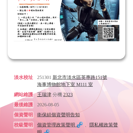
淡水校址
251301
新北市淡水區英專路151號
海事博物館地下室 M111 室
網站維護
王瑞津
分機
2323
最後維護
2026-08-05
個資聲明
衛保組個資聲明告知
校級聲明
個資管理政策聲明
、
隱私權政策聲
明