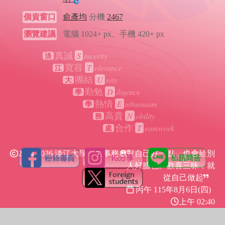
個資窗口
俞彥均
分機
2467
瀏覽建議
電腦 1024+ px、手機 420+ px
S
incerity
真誠
淡
T
olerance
寬容
江
U
nity
團結
大
D
iligence
勤勉
學
E
nthusiasm
熱情
學
N
obility
高貴
務
T
eamwork
合作
處
2024-2026 淡江大學學生事務處
對自己好一點，也會給別
人好臉色。歡喜三昧，就
從自己做起
丙午 115年
8月6日(四)
上午 02:40