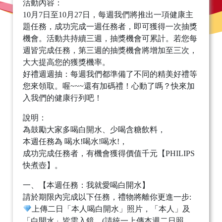
活動內容：
10月7日至10月27日，每週我們將推出一項健康主
題任務，成功完成一週任務者，即可獲得一次抽獎
機會。活動共持續三週，抽獎機會可累計。若您每
週皆完成任務，第三週的抽獎機會將增加至三次，
大大提高您的獲獎機率。
好禮週週抽：每週我們都準備了不同的精美好禮等
您來領取。喔~~~還有加碼禮！心動了嗎？快來加
入我們的健康行列吧！
說明：
為鼓勵大家多喝白開水、少喝含糖飲料，
本週任務為 喝水!喝水!喝水!，
成功完成任務者，有機會獲得價值千元【PHILIPS
快煮壺】。
一、【本週任務：我就愛喝白開水】
請於期限內完成以下任務，禮物將離你更進一步:
上傳二日「本人喝白開水」照片，「本人」及
「白開水」皆需入鏡。(請統一上傳本週二日照