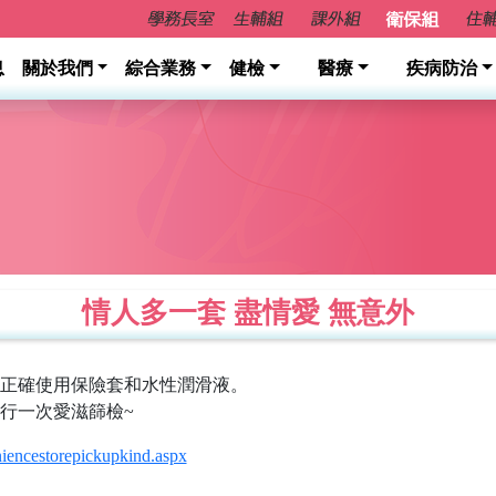
息
關於我們
綜合業務
健檢
醫療
疾病防治
情人多一套 盡情愛 無意外
正確使用保險套和水性潤滑液。
行一次愛滋篩檢~
eniencestorepickupkind.aspx