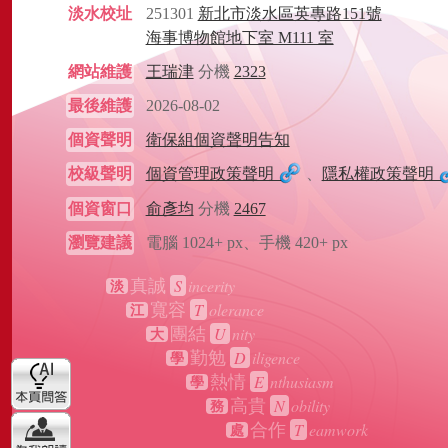
淡水校址
251301
新北市淡水區英專路151號
海事博物館地下室 M111 室
網站維護
王瑞津
分機
2323
最後維護
2026-08-02
個資聲明
衛保組個資聲明告知
校級聲明
個資管理政策聲明
、
隱私權政策聲明
個資窗口
俞彥均
分機
2467
瀏覽建議
電腦 1024+ px、手機 420+ px
S
incerity
真誠
淡
T
olerance
寬容
江
U
nity
團結
大
D
iligence
勤勉
學
E
nthusiasm
熱情
學
N
obility
高貴
務
T
eamwork
合作
處