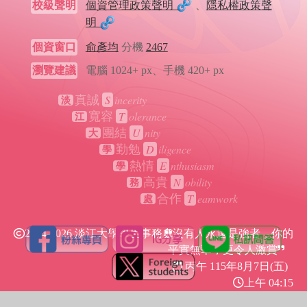
校級聲明
個資管理政策聲明
、
隱私權政策聲
明
個資窗口
俞彥均
分機
2467
瀏覽建議
電腦 1024+ px、手機 420+ px
S
incerity
真誠
淡
T
olerance
寬容
江
U
nity
團結
大
D
iligence
勤勉
學
E
nthusiasm
熱情
學
N
obility
高貴
務
T
eamwork
合作
處
2024-2026 淡江大學學生事務處
沒有人永遠是強者，你的
平實無華，更令人激賞
丙午 115年
8月7日(五)
上午 04:15