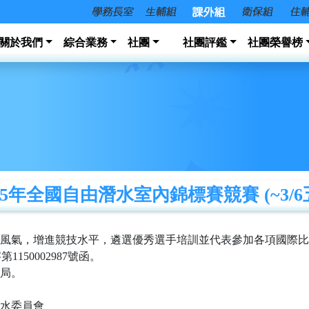
關於我們
綜合業務
社團
社團評鑑
社團榮譽榜
15年全國自由潛水室內錦標賽競賽 (~3/6
風氣，增進競技水平，遴選優秀選手培訓並代表參加各項國際比
150002987號函。
局。
水委員會