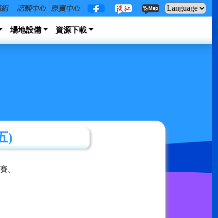
場地設備
資源下載
五)
賽。