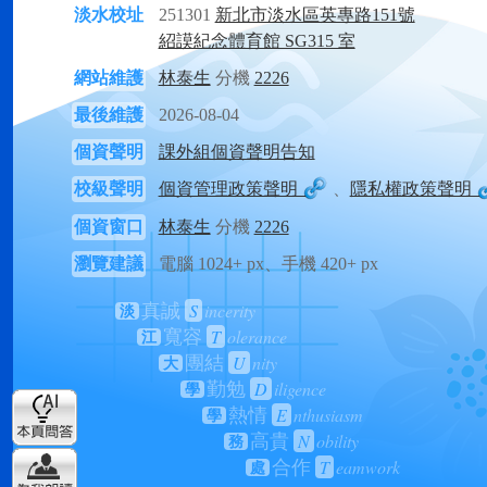
淡水校址
251301
新北市淡水區英專路151號
紹謨紀念體育館 SG315 室
網站維護
林泰生
分機
2226
最後維護
2026-08-04
個資聲明
課外組個資聲明告知
校級聲明
個資管理政策聲明
、
隱私權政策聲明
個資窗口
林泰生
分機
2226
瀏覽建議
電腦 1024+ px、手機 420+ px
S
incerity
真誠
淡
T
olerance
寬容
江
U
nity
團結
大
D
iligence
勤勉
學
E
nthusiasm
熱情
學
N
obility
高貴
務
T
eamwork
合作
處