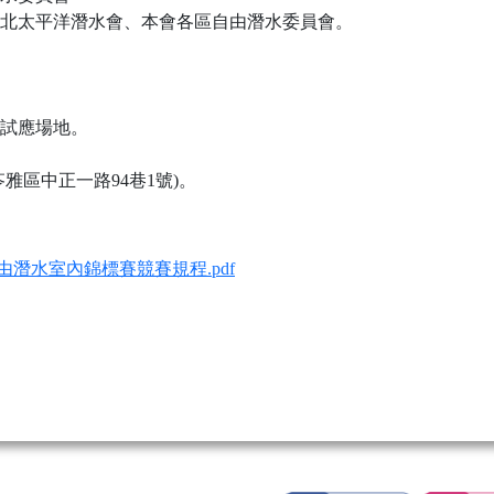
北太平洋潛水會、本會各區自由潛水委員會。
。
身試應場地。
雅區中正一路94巷1號)。
自由潛水室內錦標賽競賽規程.pdf