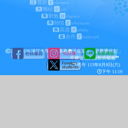
T
olerance
寬容
江
U
nity
團結
大
D
iligence
勤勉
學
E
nthusiasm
熱情
學
N
obility
高貴
務
T
eamwork
合作
處
2024-2026 淡江大學學生事務處
活在當下，是尊重此刻，
不被過去的陰影所矇蔽
丙午 115年
8月8日(六)
下午 11:19