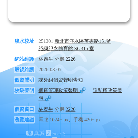
淡水校址
251301
新北市淡水區英專路151號
紹謨紀念體育館 SG315 室
網站維護
林泰生
分機
2226
最後維護
2026-08-05
個資聲明
課外組個資聲明告知
校級聲明
個資管理政策聲明
、
隱私權政策聲
明
個資窗口
林泰生
分機
2226
瀏覽建議
電腦 1024+ px、手機 420+ px
S
incerity
真誠
淡