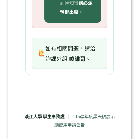
到通知後
務必派
幹部出席
。
如有相關問題，請洽
詢課外組
峻維哥
。
淡江大學 學生事務處
｜ 115學年度黑天鵝展示
廳使用申請公告