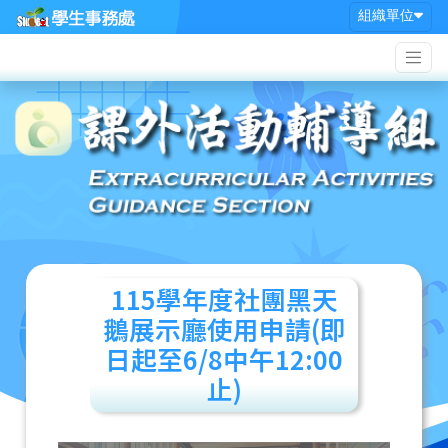
Skip
組織單位
to
content
115學年度社團黑天
鵝展示廳使用申請(即
日起至6/8中午12:00
止)