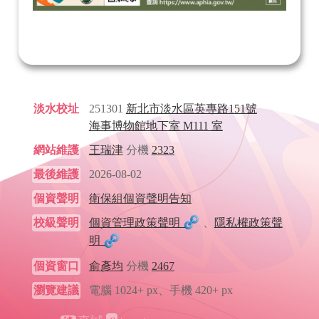
淡水校址
251301
新北市淡水區英專路151號
海事博物館地下室 M111 室
網站維護
王瑞津
分機
2323
最後維護
2026-08-02
個資聲明
衛保組個資聲明告知
校級聲明
個資管理政策聲明
、
隱私權政策聲
明
個資窗口
俞彥均
分機
2467
瀏覽建議
電腦 1024+ px、手機 420+ px