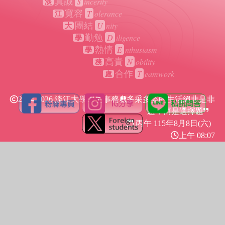
S
incerity
真誠
淡
T
olerance
寬容
江
U
nity
團結
大
D
iligence
勤勉
學
E
nthusiasm
熱情
學
N
obility
高貴
務
T
eamwork
合作
處
2024-2026 淡江大學學生事務處
多采多姿的生活絕非是非
題，而是選擇題
丙午 115年
8月8日(六)
上午 08:07