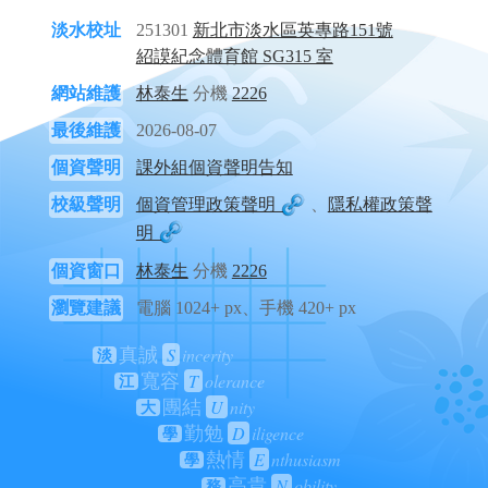
淡水校址
251301
新北市淡水區英專路151號
紹謨紀念體育館 SG315 室
網站維護
林泰生
分機
2226
最後維護
2026-08-07
個資聲明
課外組個資聲明告知
校級聲明
個資管理政策聲明
、
隱私權政策聲
明
個資窗口
林泰生
分機
2226
瀏覽建議
電腦 1024+ px、手機 420+ px
S
incerity
真誠
淡
T
olerance
寬容
江
U
nity
團結
大
D
iligence
勤勉
學
E
nthusiasm
熱情
學
N
obility
高貴
務