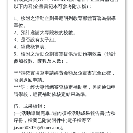
以下內容(企畫書範本可參考附加檔)：
1、檢附之活動企劃書應明列教育部體育署為指導
單位。
2、預計邀請大專院校的校數。
3、是否設有女子組。
4、經費概算表。
5、檢附之活動企劃書需提供活動預期效益（預計
參加校數、隊數及人數）。
***請確實填寫申請經費金額及企畫書完全正確，
否則退回申請。
***註：經大專體總審查核定補助者，另函通知申
請學校，經費補助依核定結果為準。
伍、成果核銷：
(一)活動舉辦完畢1週內須將活動成果報告書(含秩
序冊，檔案已附於附件中)電子檔寄至
jason603076@tkueca.org。