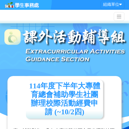
組織單位
114年度下半年大專體
育總會補助學生社團
辦理校際活動經費申
請 (~10/2四)