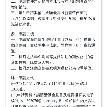
二、申請案件之活動內容凡設有女子組別者得酌予
增加補助。
三、每件申請案補助金額最高以新臺幣伍萬元
（含）為原則，視當年度申請案件多寡，得酌予增
減補助經費。
參、申請手續
一、申請案應由學生運動社團（或系、科）提報活
動企劃書，並經學生事務處、體育室（組）審核通
過。
二、檢附之活動企劃書需提供活動預期效益（預計
參加校數、隊數及人數）。
三、檢附之活動企劃書應明列運動部為指導單位。
肆、申請方式：
(一)申請時間：即日起至114年10月2日(三)晚上
10:00止。
(二)申請資料：請將活動企劃書及經費概算表電子
檔到jason603076@tkueca.org後，並於信件內文寫明
活動負責人姓名、email及連絡電話，企畫書需包含