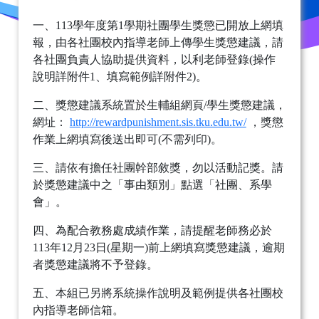
一、113學年度第1學期社團學生獎懲已開放上網填
報，由各社團校內指導老師上傳學生獎懲建議，請
各社團負責人協助提供資料，以利老師登錄(操作
說明詳附件1、填寫範例詳附件2)。
二、獎懲建議系統置於生輔組網頁/學生獎懲建議，
網址：
http://rewardpunishment.sis.tku.edu.tw/
，獎懲
作業上網填寫後送出即可(不需列印)。
三、請依有擔任社團幹部敘獎，勿以活動記獎。請
於獎懲建議中之「事由類別」點選「社團、系學
會」。
四、為配合教務處成績作業，請提醒老師務必於
113年12月23日(星期一)前上網填寫獎懲建議，逾期
者獎懲建議將不予登錄。
五、本組已另將系統操作說明及範例提供各社團校
內指導老師信箱。