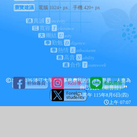
瀏覽建議
電腦 1024+ px、手機 420+ px
S
incerity
真誠
淡
T
olerance
寬容
江
U
nity
團結
大
D
iligence
勤勉
學
E
nthusiasm
熱情
學
N
obility
高貴
務
T
eamwork
合作
處
2024-2026 淡江大學學生事務處
我的生活哲學是，人應為
自己負責（歐普拉）
丙午 115年
8月6日(四)
上午 07:07