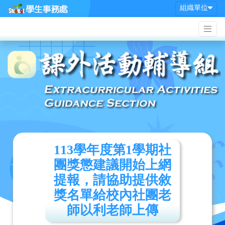
組織單位
113學年度第1學期社
團獎懲建議開始上網
提報，請協助提供敘
獎名單給校內社團老
師以利老師上傳