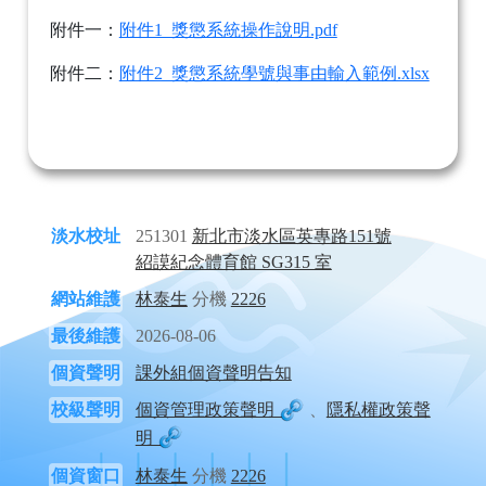
附件一：
附件1_獎懲系統操作說明.pdf
附件二：
附件2_獎懲系統學號與事由輸入範例.xlsx
淡水校址
251301
新北市淡水區英專路151號
紹謨紀念體育館 SG315 室
網站維護
林泰生
分機
2226
最後維護
2026-08-06
個資聲明
課外組個資聲明告知
校級聲明
個資管理政策聲明
、
隱私權政策聲
明
個資窗口
林泰生
分機
2226