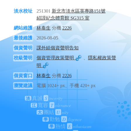
淡水校址
251301
新北市淡水區英專路151號
紹謨紀念體育館 SG315 室
網站維護
林泰生
分機
2226
最後維護
2026-08-05
個資聲明
課外組個資聲明告知
校級聲明
個資管理政策聲明
、
隱私權政策聲
明
個資窗口
林泰生
分機
2226
瀏覽建議
電腦 1024+ px、手機 420+ px
S
incerity
真誠
淡
T
olerance
寬容
江
U
nity
團結
大
D
iligence
勤勉
學
E
nthusiasm
熱情
學