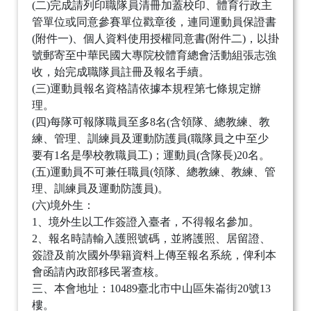
(二)完成請列印職隊員清冊加蓋校印、體育行政主
管單位或同意參賽單位戳章後，連同運動員保證書
(附件一)、個人資料使用授權同意書(附件二)，以掛
號郵寄至中華民國大專院校體育總會活動組張志強
收，始完成職隊員註冊及報名手續。
(三)運動員報名資格請依據本規程第七條規定辦
理。
(四)每隊可報隊職員至多8名(含領隊、總教練、教
練、管理、訓練員及運動防護員(職隊員之中至少
要有1名是學校教職員工)；運動員(含隊長)20名。
(五)運動員不可兼任職員(領隊、總教練、教練、管
理、訓練員及運動防護員)。
(六)境外生：
1、境外生以工作簽證入臺者，不得報名參加。
2、報名時請輸入護照號碼，並將護照、居留證、
簽證及前次國外學籍資料上傳至報名系統，俾利本
會函請內政部移民署查核。
三、本會地址：10489臺北市中山區朱崙街20號13
樓。