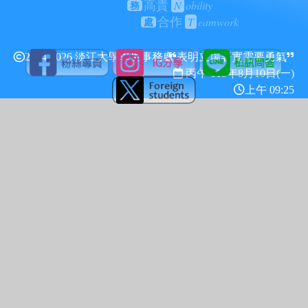
N
obility
高貴
務
T
eamwork
合作
處
2024-2026 淡江大學學生事務處
表明立場著實需要勇氣
丙午 115年
8月10日(一)
上午 09:25