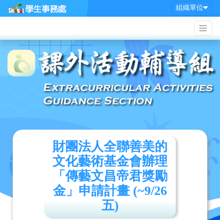
組織單位
財團法人全聯善美的
文化藝術基金會辦理
「傳藝文昌帝君獎勵
金」申請計畫 (~9/26
五)