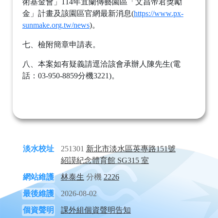
術基金會」114年宜蘭傳藝園區「文昌帝君獎勵
金」計畫及該園區官網最新消息(
https://www.px-
sunmake.org.tw/news
)。
七、檢附簡章申請表。
八、本案如有疑義請逕洽該會承辦人陳先生(電
話：03-950-8859分機3221)。
淡水校址
251301
新北市淡水區英專路151號
紹謨紀念體育館 SG315 室
網站維護
林泰生
分機
2226
最後維護
2026-08-02
個資聲明
課外組個資聲明告知