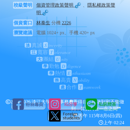
校級聲明
個資管理政策聲明
、
隱私權政策聲
明
個資窗口
林泰生
分機
2226
瀏覽建議
電腦 1024+ px、手機 420+ px
S
incerity
真誠
淡
T
olerance
寬容
江
U
nity
團結
大
D
iligence
勤勉
學
E
nthusiasm
熱情
學
N
obility
高貴
務
T
eamwork
合作
處
2024-2026 淡江大學學生事務處
覺得自己能做到和不能做
到，其實只在一念之間
丙午 115年
8月6日(四)
上午 02:24