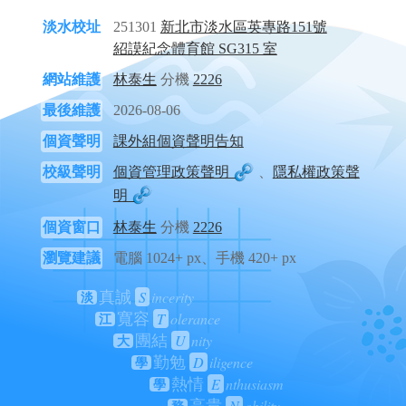
淡水校址
251301
新北市淡水區英專路151號
紹謨紀念體育館 SG315 室
網站維護
林泰生
分機
2226
最後維護
2026-08-06
個資聲明
課外組個資聲明告知
校級聲明
個資管理政策聲明
、
隱私權政策聲
明
個資窗口
林泰生
分機
2226
瀏覽建議
電腦 1024+ px、手機 420+ px
S
incerity
真誠
淡
T
olerance
寬容
江
U
nity
團結
大
D
iligence
勤勉
學
E
nthusiasm
熱情
學
N
obility