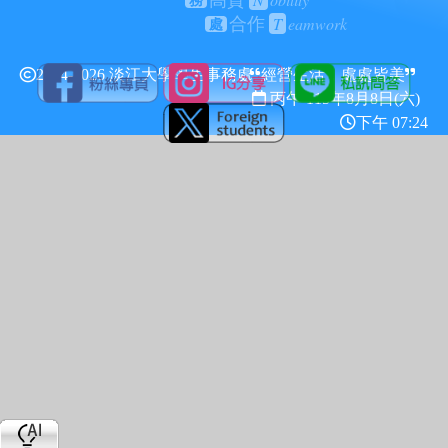
高貴
務
T
eamwork
合作
處
2024-2026 淡江大學學生事務處
經營生活，處處皆美
丙午 115年
8月8日(六)
下午 07:24