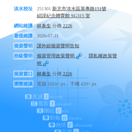
淡水校址
251301
新北市淡水區英專路151號
紹謨紀念體育館 SG315 室
網站維護
林泰生
分機
2226
最後維護
2026-07-31
個資聲明
課外組個資聲明告知
校級聲明
個資管理政策聲明
、
隱私權政策聲
明
個資窗口
林泰生
分機
2226
瀏覽建議
電腦 1024+ px、手機 420+ px
S
incerity
真誠
淡
T
olerance
寬容
江
U
nity
團結
大
D
iligence
勤勉
學
E
nthusiasm
熱情
學
N
obility