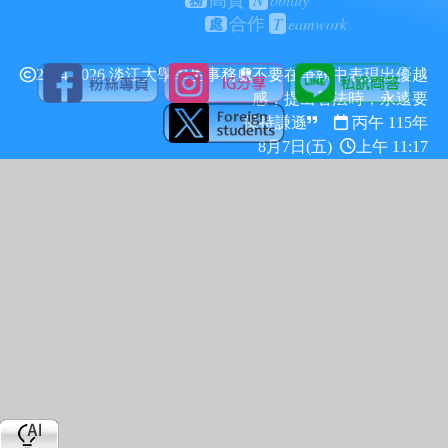
高貴
務
T
eamwork
合作
處
2024-2026 淡江大學學生事務處
不要在爭執中表現出優越
感，提出看法時，永遠要
保持謙遜
丙午 115年
8月7日(五)
上午 11:17