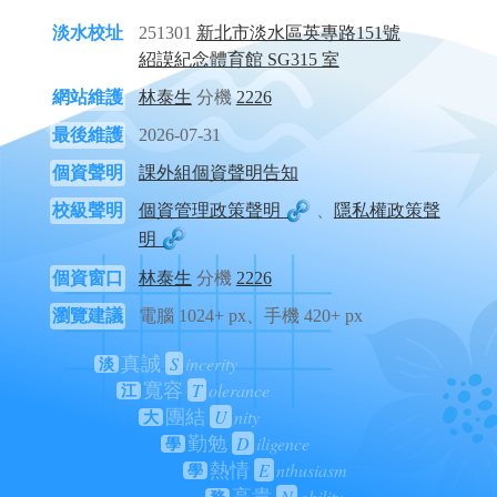
淡水校址
251301
新北市淡水區英專路151號
紹謨紀念體育館 SG315 室
網站維護
林泰生
分機
2226
最後維護
2026-07-31
個資聲明
課外組個資聲明告知
校級聲明
個資管理政策聲明
、
隱私權政策聲
明
個資窗口
林泰生
分機
2226
瀏覽建議
電腦 1024+ px、手機 420+ px
S
incerity
真誠
淡
T
olerance
寬容
江
U
nity
團結
大
D
iligence
勤勉
學
E
nthusiasm
熱情
學
N
obility