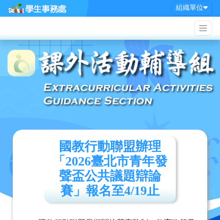
組織單位
國教行動聯盟辦理
「2026臺北市青年發
聲盃公共議題辯論
賽」報名至4/19止