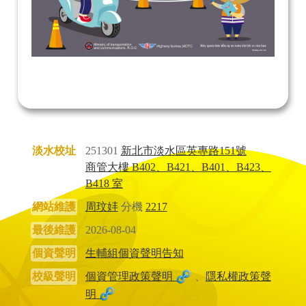
淡水校址
251301
新北市淡水區英專路151號
商管大樓 B402、B421、B401、B423、
B418 室
網站維護
周玟妦
分機
2217
最後維護
2026-08-04
個資聲明
生輔組個資聲明告知
校級聲明
個資管理政策聲明
、
隱私權政策聲
明