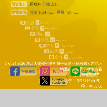
個資窗口
周玟妦
分機
2217
瀏覽建議
電腦 1024+ px、手機 420+ px
S
incerity
真誠
淡
T
olerance
寬容
江
U
nity
團結
大
D
iligence
勤勉
學
E
nthusiasm
熱情
學
N
obility
高貴
務
T
eamwork
合作
處
2024-2026 淡江大學學生事務處
爭論是一種兩個人才能玩
的遊戲，也是一種沒有贏
家的奇怪遊戲
丙午 115年
8月6日(四)
下午 03:00