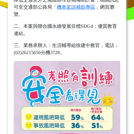
可至交通部公路局「
機車駕訓補助專區
」網頁瀏
覽。
二、本案與聯合國永續發展目標SDG4：優質教育
連結。
三、業務承辦人：生活輔導組徐建中教官，電話：
(02)26215656分機3728。