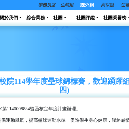
關於我們
綜合業務
社團
社團評鑑
社團榮譽榜
院114學年度壘球錦標賽，歡迎踴躍組隊報
四)
第1140008884號函核定年度計畫辦理。
提倡運動風氣，提高壘球運動水準，促進學生身心健康，聯絡感