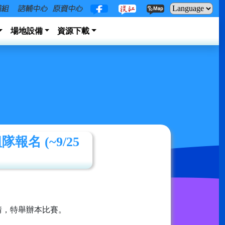
場地設備
資源下載
名 (~9/25
情，特舉辦本比賽。