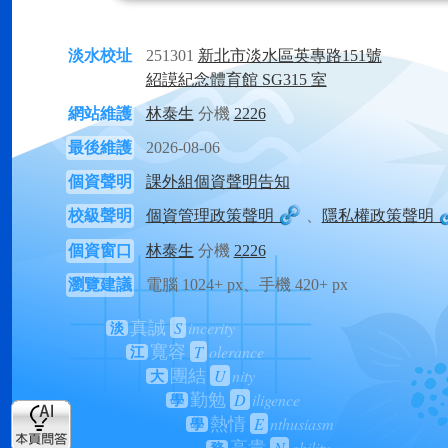
淡水校址
251301
新北市淡水區英專路151號
紹謨紀念體育館 SG315 室
網站維護
林泰生
分機
2226
最後維護
2026-08-06
個資聲明
課外組個資聲明告知
校級聲明
個資管理政策聲明
、
隱私權政策聲明
個資窗口
林泰生
分機
2226
瀏覽建議
電腦 1024+ px、手機 420+ px
S
incerity
真誠
淡
T
olerance
寬容
江
U
nity
團結
大
D
iligence
勤勉
學
E
nthusiasm
熱情
學
N
obility