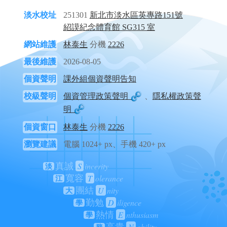
淡水校址
251301
新北市淡水區英專路151號
紹謨紀念體育館 SG315 室
網站維護
林泰生
分機
2226
最後維護
2026-08-05
個資聲明
課外組個資聲明告知
校級聲明
個資管理政策聲明
、
隱私權政策聲
明
個資窗口
林泰生
分機
2226
瀏覽建議
電腦 1024+ px、手機 420+ px
S
incerity
真誠
淡
T
olerance
寬容
江
U
nity
團結
大
D
iligence
勤勉
學
E
nthusiasm
熱情
學
N
obility