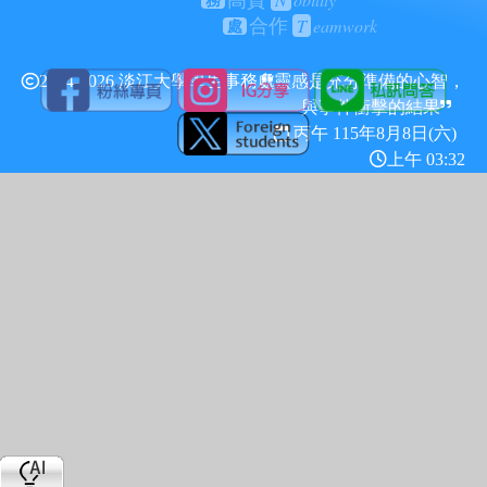
高貴
務
T
eamwork
合作
處
2024-2026 淡江大學學生事務處
靈感是充分準備的心智，
與事件衝擊的結果
丙午 115年
8月8日(六)
上午 03:32