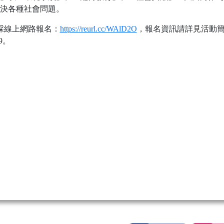
決各種社會問題。
採線上網路報名：
https://reurl.cc/WAlD2O
，報名資訊請詳見活動
9。