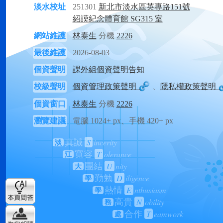
淡水校址
251301
新北市淡水區英專路151號
紹謨紀念體育館 SG315 室
網站維護
林泰生
分機
2226
最後維護
2026-08-03
個資聲明
課外組個資聲明告知
校級聲明
個資管理政策聲明
、
隱私權政策聲明
個資窗口
林泰生
分機
2226
瀏覽建議
電腦 1024+ px、手機 420+ px
S
incerity
真誠
淡
T
olerance
寬容
江
U
nity
團結
大
D
iligence
勤勉
學
E
nthusiasm
熱情
學
N
obility
高貴
務
T
eamwork
合作
處